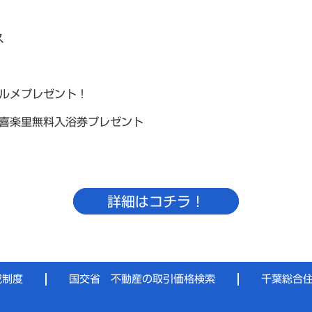
！
ス
グルメプレゼント！
・喜楽里無料入浴券プレゼント
詳細はコチラ！
成制度
国交省 不動産の取引価格検索
千葉総合