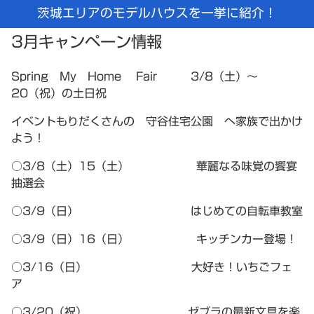
茨城エリアのモデルハウスを一挙に紹介！
3月キャンペーン情報
Spring My Home Fair 3/8（土）～
20（祝）の土日祝
イベントもりだくさんの 守谷住宅公園 へ家族で出かけ
よう！
○3/8（土）15（土） 華麗なる味覚の饗宴
抽選会
○3/9（日） はじめての自転車教室
○3/9（日）16（日） キッチンカー登場！
○3/16（日） 大好き！いちごフェ
ア
○3/20（祝） ゼブラの最新文具を楽